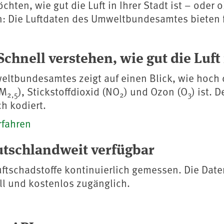
hten, wie gut die Luft in Ihrer Stadt ist – oder 
: Die Luftdaten des Umweltbundesamtes bieten fu
Schnell verstehen, wie gut die Luft 
weltbundesamtes zeigt auf einen Blick, wie hoch 
PM
), Stickstoffdioxid (NO
) und Ozon (O
) ist. 
2,5
2
3
ch kodiert.
rfahren
utschlandweit verfügbar
ftschadstoffe kontinuierlich gemessen. Die Date
ell und kostenlos zugänglich.